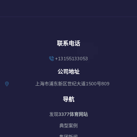
联系电话
+13155133053
公司地址
上海市浦东新区世纪大道1500号809
导航
发现
3377体育网站
典型案例