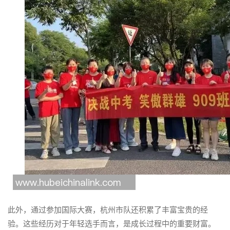
此外，通过参加国际大赛，杭州市队还积累了丰富宝贵的经
验。这些经历对于年轻选手而言，是成长过程中的重要财富。