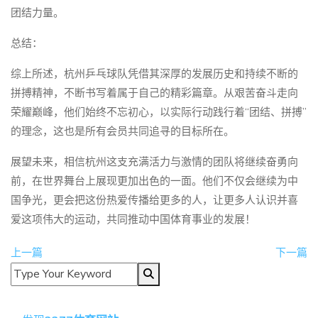
团结力量。
总结：
综上所述，杭州乒乓球队凭借其深厚的发展历史和持续不断的
拼搏精神，不断书写着属于自己的精彩篇章。从艰苦奋斗走向
荣耀巅峰，他们始终不忘初心，以实际行动践行着“团结、拼搏”
的理念，这也是所有会员共同追寻的目标所在。
展望未来，相信杭州这支充满活力与激情的团队将继续奋勇向
前，在世界舞台上展现更加出色的一面。他们不仅会继续为中
国争光，更会把这份热爱传播给更多的人，让更多人认识并喜
爱这项伟大的运动，共同推动中国体育事业的发展！
上一篇
下一篇
导航