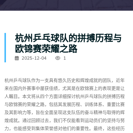
杭州乒乓球队的拼搏历程与
欧锦赛荣耀之路
2025-12-04
1
杭州乒乓球队作为一支具有悠久历史和辉煌成就的团队，近年
来在国内外赛事中屡获佳绩，尤其是在欧锦赛上的表现更是让
人瞩目。本文将从四个方面详细探讨杭州乒乓球队的拼搏历程
与欧锦赛的荣耀之路，包括其发展历程、训练体系、重要比赛
及其影响力等，旨在全面呈现这支队伍的奋斗精神与取得的辉
煌成就。通过回顾过去，我们不仅能看到运动员们的坚持与努
力，也能感受到集体荣誉感对他们的重要性。最终，这些经历