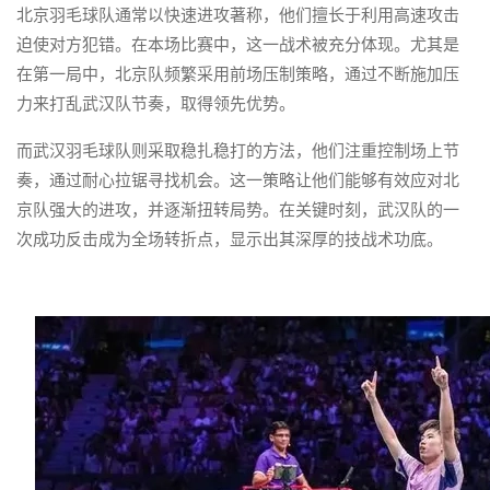
北京羽毛球队通常以快速进攻著称，他们擅长于利用高速攻击
迫使对方犯错。在本场比赛中，这一战术被充分体现。尤其是
在第一局中，北京队频繁采用前场压制策略，通过不断施加压
力来打乱武汉队节奏，取得领先优势。
而武汉羽毛球队则采取稳扎稳打的方法，他们注重控制场上节
奏，通过耐心拉锯寻找机会。这一策略让他们能够有效应对
北
京队强大的进攻，并逐渐扭转局势。在关键时刻，武汉队的一
次成功反击成为全场转折点，显示出其深厚的技战术功底。