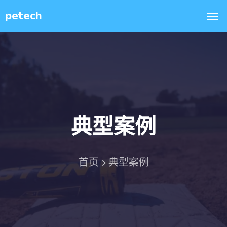
典型案例
首页
典型案例