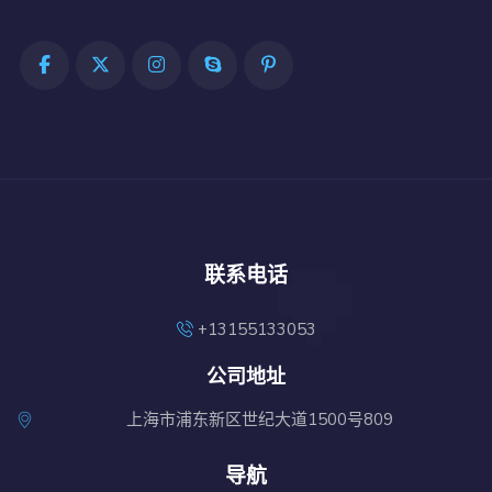
联系电话
+13155133053
公司地址
上海市浦东新区世纪大道1500号809
导航