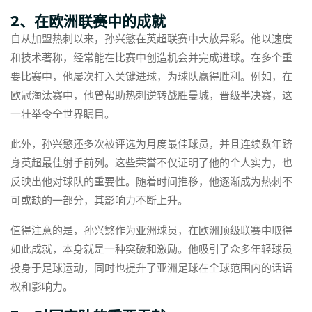
2、在欧洲联赛中的成就
自从加盟热刺以来，孙兴慜在英超联赛中大放异彩。他以速度
和技术著称，经常能在比赛中创造机会并完成进球。在多个重
要比赛中，他屡次打入关键进球，为球队赢得胜利。例如，在
欧冠淘汰赛中，他曾帮助热刺逆转战胜曼城，晋级半决赛，这
一壮举令全世界瞩目。
此外，孙兴慜还多次被评选为月度最佳球员，并且连续数年跻
身英超最佳射手前列。这些荣誉不仅证明了他的个人实力，也
反映出他对球队的重要性。随着时间推移，他逐渐成为热刺不
可或缺的一部分，其影响力不断上升。
值得注意的是，孙兴慜作为亚洲球员，在欧洲顶级联赛中取得
如此成就，本身就是一种突破和激励。他吸引了众多年轻球员
投身于足球运动，同时也提升了亚洲足球在全球范围内的话语
权和影响力。