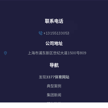
联系电话
+13155133053
公司地址
上海市浦东新区世纪大道1500号809
导航
发现
3377体育网站
典型案例
集团新闻
服务种类