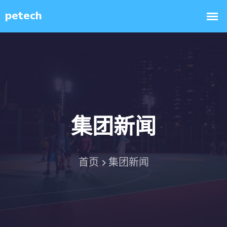
集团新闻
首页
集团新闻